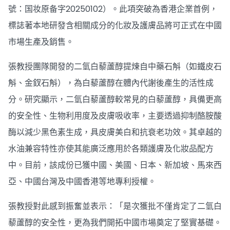
號：国妆原备字20250102）。此項突破為香港企業首例，
標誌著本地研發含相關成分的化妝及護膚品將可正式在中國
市場生產及銷售。
張教授團隊開發的二氫白藜蘆醇提煉自中藥石斛（如鐵皮石
斛、金釵石斛），為白藜蘆醇在體內代謝後產生的活性成
分。研究顯示，二氫白藜蘆醇較常見的白藜蘆醇，具備更高
的安全性、生物利用度及皮膚吸收率，主要透過抑制酪胺酸
酶以減少黑色素生成，具皮膚美白和抗衰老功效。其卓越的
水油兼容特性亦使其能廣泛應用於各類護膚及化妝品配方
中。目前，該成份已獲中國、美國、日本、新加坡、馬來西
亞、中國台灣及中國香港等地專利授權。
張教授對此感到振奮並表示：「是次獲批不僅肯定了二氫白
藜蘆醇的安全性，更為我們開拓中國市場奠定了堅實基礎。