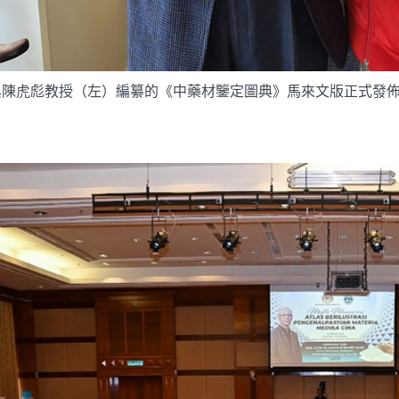
與陳虎彪教授（左）編纂的《中藥材鑒定圖典》馬來文版正式發