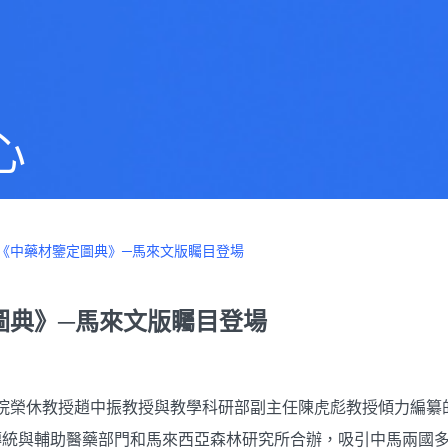
心
《中藥材鑒定圖典》─馬來文版矚目登場
圖典》─馬來文版矚目登場
學院榮休教授趙中振教授與教學科研部副主任陳虎彪教授傾力編
傳統與輔助醫藥部門和馬來西亞森林研究所合辦，吸引中馬兩國